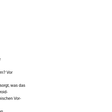
r
rn? Vor
sorgt, was das
roid-
nischen Vor-
en