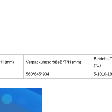
Betriebs-
*H (mm)
VerpackungsgrößeB*T*H (mm)
(ºC)
560*645*934
5-1010-18