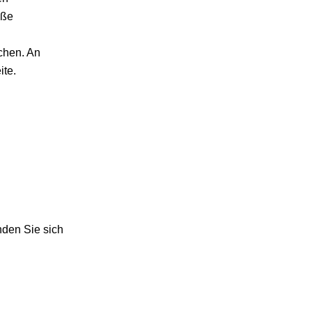
oße
chen. An
ite.
nden Sie sich