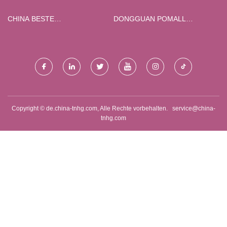
CHINA BESTE
DONGGUAN POMALL
INDUSTRIEHEIZUNGEN,
VERPACKUNGSPRODUKTE
HEIZELEMENTE,
CO., LTD.
HEIZPATRONEN,
SILIKONKAUTSCHUKHEIZUNGEN,
HERSTELLER VON
THERMOSTATEN UND
ZEITSCHALTUHREN,
Copyright © de.china-tnhg.com, Alle Rechte vorbehalten.
service@china-
LIEFERANTEN, FABRIK - JAYE
tnhg.com
INDUSTRY