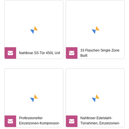
33 Flaschen Single Zone
Nahtlose SS-Tür 450L Usf
Built
Professioneller
Nahtloser Edelstahl-
Einzelzonen-Kompressor-
Türrahmen, Einzelzonen-
Weinkühlschrank unter
Weinkühler/Weinkühlschrank