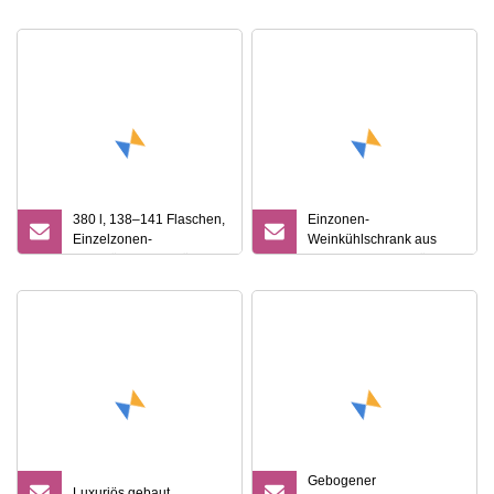
der Theke in kompakter
Größe USF
380 l, 138–141 Flaschen,
Einzonen-
Einzelzonen-
Weinkühlschrank aus
Weinkühler/Weinkühlschrank
Edelstahl mit Glastür und
konstanter Temperatur für
168 Flaschen
Gebogener
Luxuriös gebaut