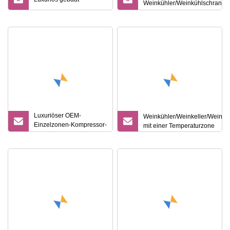
Weinkühler/Weinkühlschrank
aus Edelstahl mit einer Zone
für 52 Flaschen
Luxuriöser OEM-
Weinkühler/Weinkeller/Weinkü
Einzelzonen-Kompressor-
mit einer Temperaturzone
Weinkühlschrank für 171
Flaschen