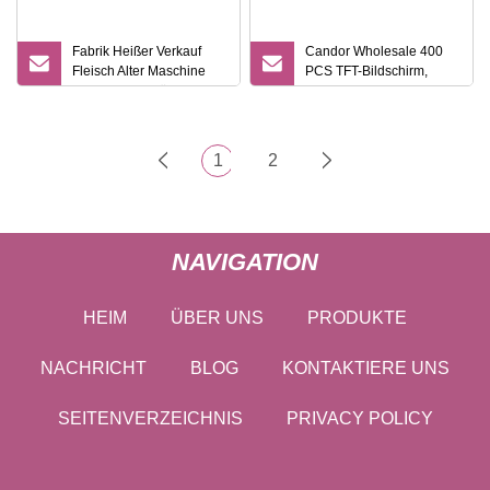
Fabrik Heißer Verkauf
Candor Wholesale 400
Fleisch Alter Maschine
PCS TFT-Bildschirm,
Kleine Steak Kühlschrank
Touch-Control,
Hause Schrank Trocken
elektrischer Humidor-
Alterung Kühlschrank
Kühlschrank für den
Kühlschrank für Fleisch
Heimgebrauch
1
2
NAVIGATION
HEIM
ÜBER UNS
PRODUKTE
NACHRICHT
BLOG
KONTAKTIERE UNS
SEITENVERZEICHNIS
PRIVACY POLICY