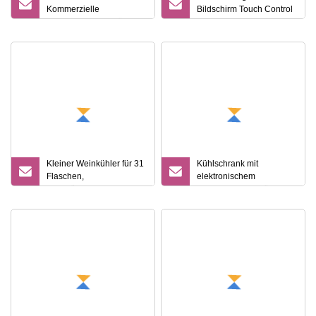
Kommerzielle
Bildschirm Touch Control
Trockenalterung Hängender
400PCS
Fleischalterungskühlschrank
Thermoelektrische
für
Kühlung
Fleischalterungskühlschrank
Feuchtigkeitskontrolle
Zigarrenkühler
Kühlschrank für den
Haushalt
Kleiner Weinkühler für 31
Kühlschrank mit
Flaschen,
elektronischem
Weinkühlschrank aus
Zigarrenschrank für
Edelstahl zu verkaufen
Hotels