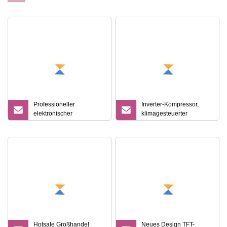
Professioneller
Inverter-Kompressor,
elektronischer
klimagesteuerter
Zigarrenschrank-
Zigarrenkühler,
Kühlschrank mit LED-
Digitalanzeige-
Anzeige aus
Zigarrenkühler
transparentem Glas
Hotsale Großhandel
Neues Design TFT-