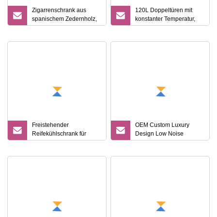
Zigarrenschrank aus
120L Doppeltüren mit
spanischem Zedernholz,
konstanter Temperatur,
feuchtigkeitsspendender
Zweizonen-Weinkühler,
Zigarrenkühler mit
Weinkühlschrank,
konstanter Temperatur,
Kühlschrank
Inverter-Kompressor,
Zigarrenkühlschrank
Freistehender
OEM Custom Luxury
Reifekühlschrank für
Design Low Noise
Fleisch und Curring
Thermoelektrische
Refrige, professioneller
Technologie 400PCS
Fleisch-Trockenreifer im
Zigarren-Humidor-
Großhandel
Kühlschrank für den
Heimgebrauch