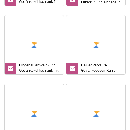
Getränkekühlschrank für
Lüfterkühlung eingebaut
den Heim- und
Hotelgebrauch
Eingebauter Wein- und
Heißer Verkaufs-
Getränkekühlschrank mit
Getränkedosen-Kühler-
französischen Türen
Minibar-Kühlschrank für
Hotel