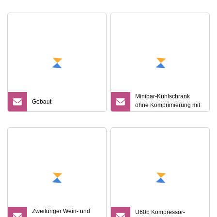
eingebauter Wein- und
Logo, 300 Liter
Getränkekühlschrank
Minibar-Kühlschrank
Gebaut
ohne Komprimierung mit
Glastür für Getränke
Zweitüriger Wein- und
U60b Kompressor-