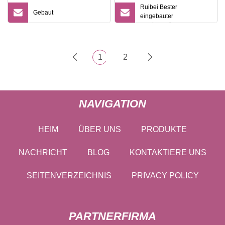
Ruibei Bester
Gebaut
eingebauter
Getränkekühlschrank
2023 Coca Display Cola
Neuer Kühlschrank
Kaltgetränkekühlschrank
1
2
NAVIGATION
HEIM
ÜBER UNS
PRODUKTE
NACHRICHT
BLOG
KONTAKTIERE UNS
SEITENVERZEICHNIS
PRIVACY POLICY
PARTNERFIRMA