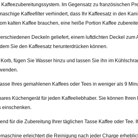
es Kaffeezubereitungssystem. Im Gegensatz zu französischen P
schige Kaffeefilter verhindert, dass Ihr Kaffeesatz in den Kan
m kalten Kaffee brauchen, eine heiße Portion Kaffee zubereite
erschiedenen Deckeln geliefert, einem luftdichten Deckel zum
t dem Sie den Kaffeesatz herunterdrücken können.
orb, fügen Sie Wasser hinzu und lassen Sie ihn im Kühlschran
rwenden.
sse Ihres gemahlenen Kaffees oder Tees in weniger als 9 Minu
ares Küchengerät für jeden Kaffeeliebhaber. Sie können Ihren 
as einschenken.
d für die Zubereitung Ihrer täglichen Tasse Kaffee oder Tee. Ih
emaschine erleichtert die Reinigung nach jeder Charge erheblic