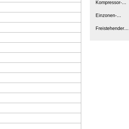
Kegeratoren
Kompressor-
Weinkühler
Einzonen-
Weinkühlschran
Freistehender
Zigarrenkühlsch