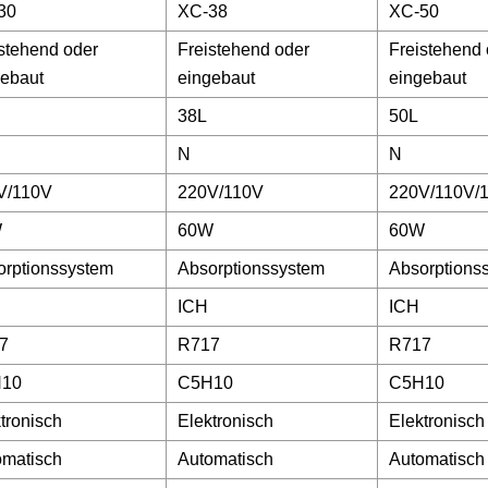
30
XC-38
XC-50
stehend oder
Freistehend oder
Freistehend 
gebaut
eingebaut
eingebaut
38L
50L
N
N
V/110V
220V/110V
220V/110V/
W
60W
60W
orptionssystem
Absorptionssystem
Absorptions
ICH
ICH
7
R717
R717
10
C5H10
C5H10
tronisch
Elektronisch
Elektronisch
omatisch
Automatisch
Automatisch