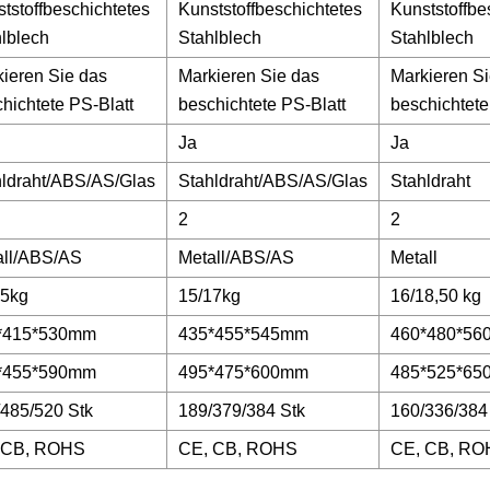
tstoffbeschichtetes
Kunststoffbeschichtetes
Kunststoffbe
lblech
Stahlblech
Stahlblech
ieren Sie das
Markieren Sie das
Markieren S
hichtete PS-Blatt
beschichtete PS-Blatt
beschichtete
Ja
Ja
hldraht/ABS/AS/Glas
Stahldraht/ABS/AS/Glas
Stahldraht
2
2
all/ABS/AS
Metall/ABS/AS
Metall
15kg
15/17kg
16/18,50 kg
*415*530mm
435*455*545mm
460*480*5
*455*590mm
495*475*600mm
485*525*6
485/520 Stk
189/379/384 Stk
160/336/384
 CB, ROHS
CE, CB, ROHS
CE, CB, RO