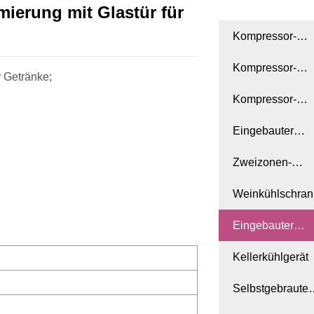
ierung mit Glastür für
Kompressor-
Zigarrenkühlsch
Kompressor-
 Getränke;
Getränkekühlsc
Kompressor-
Steakager-
Eingebauter
Kühlschrank
Zigarrenkühlsch
Zweizonen-
Weinkühlschran
Weinkühlschran
drei Zonen
Eingebauter
Getränkekühlsc
Kellerkühlgerät
Selbstgebraute