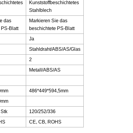
schichtetes
Kunststoffbeschichtetes
Stahlblech
ie das
Markieren Sie das
 PS-Blatt
beschichtete PS-Blatt
Ja
Stahldraht/ABS/AS/Glas
2
Metall/ABS/AS
60mm
486*449*594,5mm
50mm
 Stk
120/252/336
HS
CE, CB, ROHS