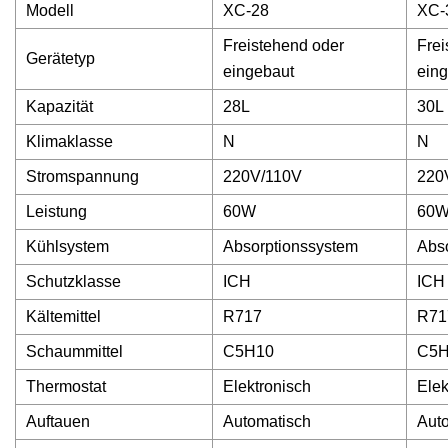
Modell
XC-28
XC-
Freistehend oder
Frei
Gerätetyp
eingebaut
ein
Kapazität
28L
30L
Klimaklasse
N
N
Stromspannung
220V/110V
220
Leistung
60W
60
Kühlsystem
Absorptionssystem
Abs
Schutzklasse
ICH
ICH
Kältemittel
R717
R71
Schaummittel
C5H10
C5H
Thermostat
Elektronisch
Elek
Auftauen
Automatisch
Aut