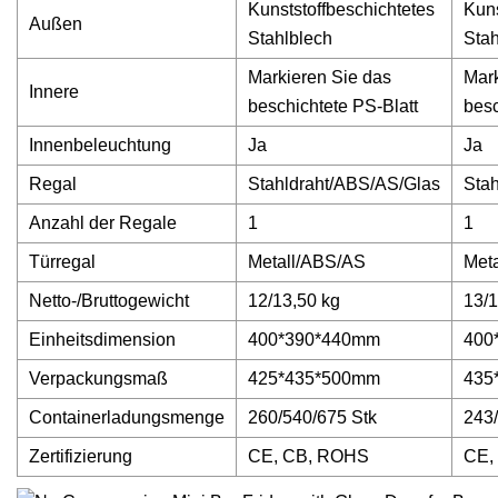
Kunststoffbeschichtetes
Kuns
Außen
Stahlblech
Stah
Markieren Sie das
Mark
Innere
beschichtete PS-Blatt
besc
Innenbeleuchtung
Ja
Ja
Regal
Stahldraht/ABS/AS/Glas
Sta
Anzahl der Regale
1
1
Türregal
Metall/ABS/AS
Met
Netto-/Bruttogewicht
12/13,50 kg
13/
Einheitsdimension
400*390*440mm
400
Verpackungsmaß
425*435*500mm
435
Containerladungsmenge
260/540/675 Stk
243/
Zertifizierung
CE, CB, ROHS
CE,