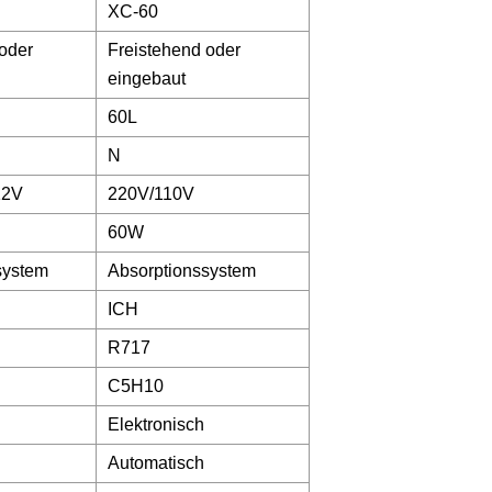
XC-60
oder
Freistehend oder
eingebaut
60L
N
12V
220V/110V
60W
system
Absorptionssystem
ICH
R717
C5H10
Elektronisch
Automatisch